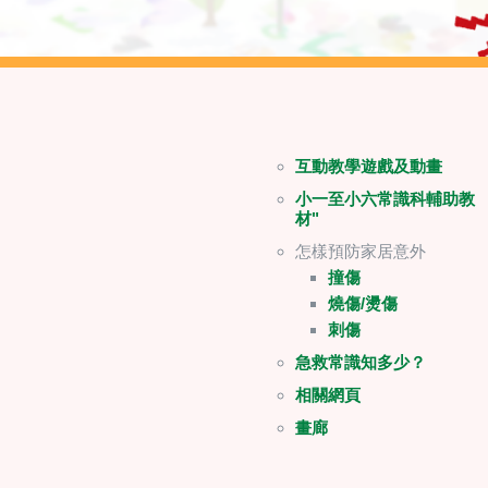
互動教學遊戲及動畫
小一至小六常識科輔助教
材"
怎樣預防家居意外
撞傷
燒傷/燙傷
刺傷
急救常識知多少？
相關網頁
畫廊