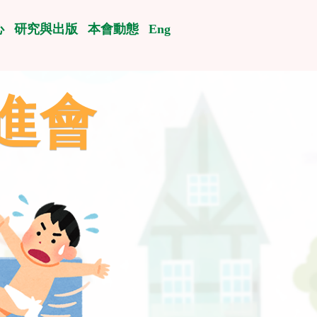
心
研究與出版
本會動態
Eng
進會
進會
進會